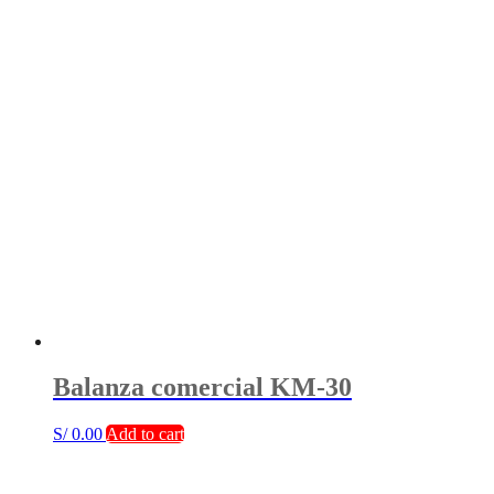
Balanza comercial KM-30
S/
0.00
Add to cart